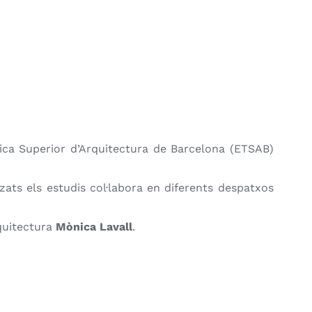
cnica Superior d’Arquitectura de Barcelona (ETSAB)
tzats els estudis col·labora en diferents despatxos
rquitectura
Mònica Lavall
.