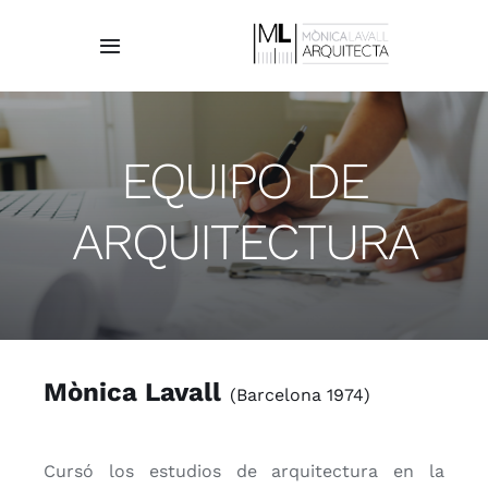
Saltar
al
Toggle
contenido
Navigation
HOME
EQUIPO DE
EL ESTUDIO
ARQUITECTURA
EQUIPO
PROYECTOS
CONTACTO
Mònica Lavall
(Barcelona 1974)
Español
Cursó los estudios de arquitectura en la