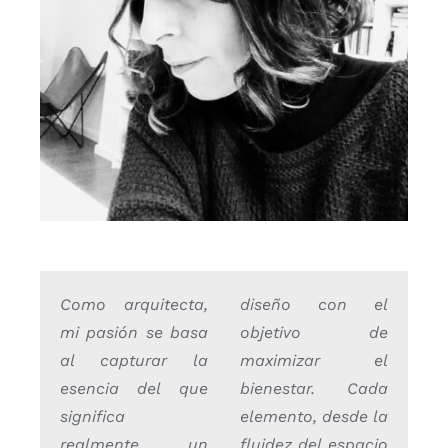
Como arquitecta,
diseño con el
mi pasión se basa
objetivo de
al capturar la
maximizar el
esencia del que
bienestar. Cada
significa
elemento, desde la
realmente un
fluidez del espacio